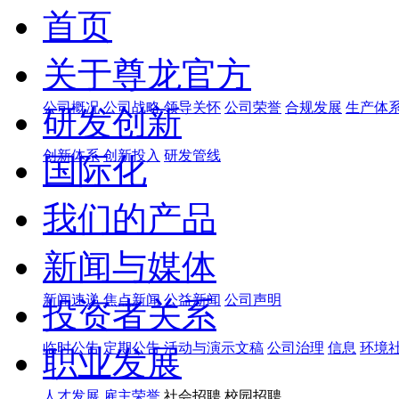
首页
关于尊龙官方
公司概况
公司战略
领导关怀
公司荣誉
合规发展
生产体
研发创新
创新体系
创新投入
研发管线
国际化
我们的产品
新闻与媒体
新闻速递
焦点新闻
公益新闻
公司声明
投资者关系
临时公告
定期公告
活动与演示文稿
公司治理
信息
环境
职业发展
人才发展
雇主荣誉
社会招聘 校园招聘