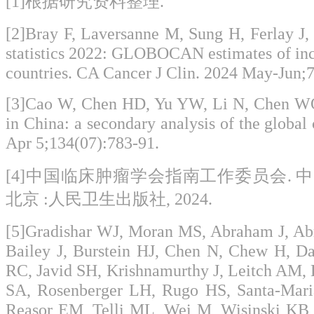
[1]根据研究资料整理.
[2]Bray F, Laversanne M, Sung H, Ferlay J,
statistics 2022: GLOBOCAN estimates of inc
countries. CA Cancer J Clin. 2024 May-Jun;
[3]Cao W, Chen HD, Yu YW, Li N, Chen WQ.
in China: a secondary analysis of the global
Apr 5;134(07):783-91.
[4]中国临床肿瘤学会指南工作委员会. 中国
北京 :人民卫生出版社, 2024.
[5]Gradishar WJ, Moran MS, Abraham J, Abr
Bailey J, Burstein HJ, Chen N, Chew H, D
RC, Javid SH, Krishnamurthy J, Leitch AM,
SA, Rosenberger LH, Rugo HS, Santa-Maria
Reasor EM, Telli ML, Wei M, Wisinski KB,