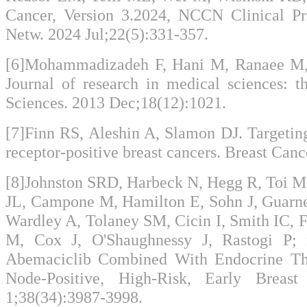
Cancer, Version 3.2024, NCCN Clinical Pr
Netw. 2024 Jul;22(5):331-357.
[6]Mohammadizadeh F, Hani M, Ranaee M, B
Journal of research in medical sciences: t
Sciences. 2013 Dec;18(12):1021.
[7]Finn RS, Aleshin A, Slamon DJ. Targetin
receptor-positive breast cancers. Breast Can
[8]Johnston SRD, Harbeck N, Hegg R, Toi M
JL, Campone M, Hamilton E, Sohn J, Guarner
Wardley A, Tolaney SM, Cicin I, Smith IC, 
M, Cox J, O'Shaughnessy J, Rastogi P;
Abemaciclib Combined With Endocrine Th
Node-Positive, High-Risk, Early Brea
1;38(34):3987-3998.