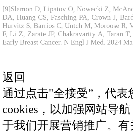
[9]Slamon D, Lipatov O, Nowecki Z, McAnd
DA, Huang CS, Fasching PA, Crown J, Bard
Hurvitz S, Barrios C, Untch M, Moroose R, Vi
F, Li Z, Zarate JP, Chakravartty A, Taran T
Early Breast Cancer. N Engl J Med. 2024 Ma
返回
通过点击"全接受”，代
cookies，以加强网站
于我们开展营销推广。有关使